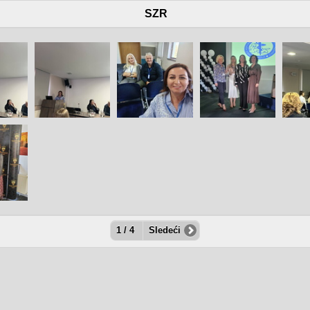
SZR
1 / 4
Sledeći