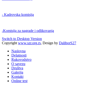
- Kadrovska komisija
-Komisija za nagrade i odlikovanja
Switch to Desktop Version
Copyright
www.szr.org.rs
, Design by
DaliborS27
Naslovna
Delatnosti
Rukovodstvo
O savezu
Društva
Galerija
Kontakt
Online test