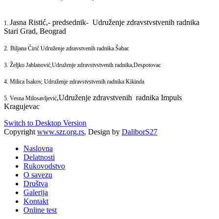
Jasna Ristić,- predsednik- Udruženje zdravstvstvenih radnika
1.
Stari Grad, Beograd
2.
Biljana Ćirić Udruženje zdravstvenih radnika Šabac
3.
Željko Jablanović,Udruženje zdravstvstvenih radnika,Despotovac
4.
Milica Isakov, Udruženje zdravstvstvenih radnika Kikinda
,Udruženje zdravstvenih radnika Impuls
5.
 Vesna Milosavljević
Kragujevac
Switch to Desktop Version
Copyright
www.szr.org.rs
, Design by
DaliborS27
Naslovna
Delatnosti
Rukovodstvo
O savezu
Društva
Galerija
Kontakt
Online test